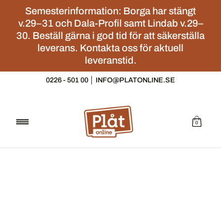
Hoppa till huvudinnehåll
Semesterinformation: Borga har stängt
v.29–31 och Dala-Profil samt Lindab v.29–
30. Beställ gärna i god tid för att säkerställa
leverans. Kontakta oss för aktuell
leveranstid.
Takplåt
Väggplåt
Slätplåt
Plåtdetaljer
Taksäkerh
0226 - 501 00
│
INFO@PLATONLINE.SE
0