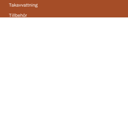
Takavvattning
Tillbehör
Verktyg
Plåtonline
Om oss
Insikter
Kontakt
Kontaktinformation
Monteringsanvisningar
Integritetspolicy
Användarvillkor